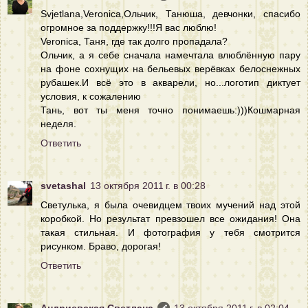
Svjetlana,Veronica,Ольчик, Танюша, девчонки, спасибо
огромное за поддержку!!!Я вас люблю!
Veronica, Таня, где так долго пропадала?
Ольчик, а я себе сначала намечтала влюблённую пару
на фоне сохнущих на бельевых верёвках белоснежных
рубашек.И всё это в акварели, но...логотип диктует
условия, к сожалению
Тань, вот ты меня точно понимаешь:)))Кошмарная
неделя.
Ответить
svetashal
13 октября 2011 г. в 00:28
Светулька, я была очевидцем твоих мучений над этой
коробкой. Но результат превзошел все ожидания! Она
такая стильная. И фотография у тебя смотрится
рисунком. Браво, дорогая!
Ответить
Андриевская Светлана
13 октября 2011 г. в 02:04